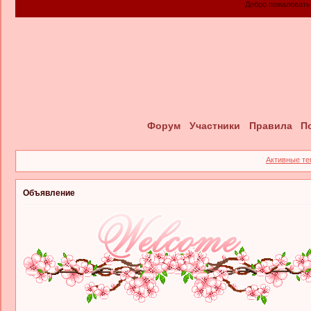
Добро пожаловать! Фор
Форум
Участники
Правила
П
Активные т
Объявление