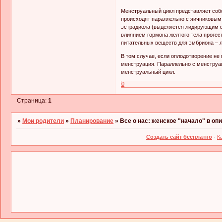
Менструальный цикл представляет собо
происходят параллельно с яичниковым
эстрадиола (выделяется лидирующим ф
влиянием гормона желтого тела прогес
питательных веществ для эмбриона – 
В том случае, если оплодотворение не 
менструация. Параллельно с менструа
менструальный цикл.
0
Страница:
1
»
Мои родители
»
Планирование
»
Все о нас: женское "начало" в оп
Создать сайт бесплатно
·
К