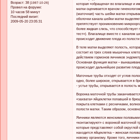
Возраст:
38
[1987-10-26]
которая «обращена» во влагалище и им
Провел на форуме:
матки оценивается врачом гинекологом
10 часов 58 минут
(маточная) часть шейки матки открыва
Последний визит:
оболочки канала шейки матки выделяют
2009-05-20 23:05:31
препятствует проникновению микроорг
более жидкая слизь, что способствует
тест»). Влагалище вместе с каналом ш
происходит движение плода из полости
В теле матки выделяют полость, котор
состоит из трех слоев мышечных клето
действием гормонов яичников эндомет
Основная функция матки – вынашивани
происходит дальнейшее развитие плода
Маточные трубы отходят от углов полос
одно, более широкое, открывается в бр
- устье трубы, открывается в полость м
Воронка маточной трубы заканчиваетс
«захвата» яйцеклетки попавшей в брю
покрыта клетками с ресничками, волн
полости матки. Таким образом, основн
Яичники являются женскими половыми 
«контактируют» с воронкой маточной т
которые представляют собой округлой
находится яйцеклетка – женская полов
новому организму. Кроме того, яичник