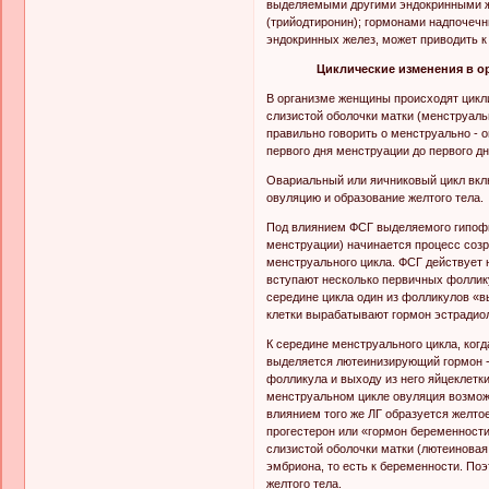
выделяемыми другими эндокринными же
(трийодтиронин); гормонами надпочеч
эндокринных желез, может приводить 
Циклические изменения в 
В организме женщины происходят цикл
слизистой оболочки матки (менструаль
правильно говорить о менструально - 
первого дня менструации до первого д
Овариальный или яичниковый цикл вклю
овуляцию и образование желтого тела.
Под влиянием ФСГ выделяемого гипофиз
менструации) начинается процесс соз
менструального цикла. ФСГ действует н
вступают несколько первичных фолликул
середине цикла один из фолликулов «в
клетки вырабатывают гормон эстрадиол
К середине менструального цикла, ког
выделяется лютеинизирующий гормон - Л
фолликула и выходу из него яйцеклетк
менструальном цикле овуляция возмож
влиянием того же ЛГ образуется желто
прогестерон или «гормон беременност
слизистой оболочки матки (лютеиновая
эмбриона, то есть к беременности. По
желтого тела.