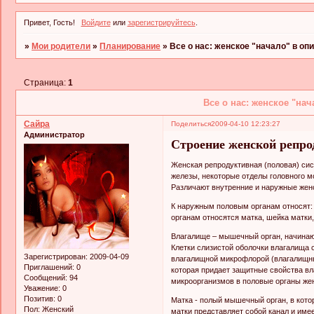
Привет, Гость!
Войдите
или
зарегистрируйтесь
.
»
Мои родители
»
Планирование
»
Все о нас: женское "начало" в оп
Страница:
1
Все о нас: женское "на
Сайра
Поделиться
2009-04-10 12:23:27
Администратор
Строение женской репро
Женская репродуктивная (половая) си
железы, некоторые отделы головного м
Различают внутренние и наружные жен
К наружным половым органам относят:
органам относятся матка, шейка матки
Влагалище – мышечный орган, начинаю
Клетки слизистой оболочки влагалища 
Зарегистрирован
: 2009-04-09
влагалищной микрофлорой (влагалищны
Приглашений:
0
которая придает защитные свойства в
Сообщений:
94
микроорганизмов в половые органы ж
Уважение:
0
Позитив:
0
Матка - полый мышечный орган, в кото
Пол:
Женский
матки представляет собой канал и име