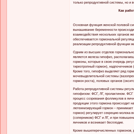
только репродуктивной системы, но и 
Как рабо
Основная функция женской половой сис
вынашивание беременности происходит
взаимодействия нескольких органов же
обеспечивается гормональной регуляц
реализации репродуктивной функции 
Одним из высших отделов гормональной
является железа гипофиз, располагаю
гормоны, которые в свою очередь регу
тиреотропный гормон), надпочечников 
Кроме того, гипофиз выделяет ряд гор
мочевыделительной системы (вазопрес
гормон роста), половых органов (оксит
Работа репродуктивной системы регул
гипофизом: ФСГ, ЛГ, пролактином. ФС
процесс созревания фолликулов в яичн
продукции этого гормона происходит н
лютеинизирующий гормон – принимает у
гормон) регулирует секрецию молока в
(соперником) ФСГ и ЛГ, и при повыше
яичников и возникает бесплодие.
Кроме вышеперечисленных гормонов, 