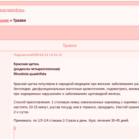
егистрируйтесь
.
вание
»
Травки
Травки
Поделиться
2009-04-13 13:31:12
Красная щетка.
(родиола четырехчленная)
Rhodiola quadrifida
Красная щетка популярна в народной медицине при женских заболеваниях раз
бесплодие, дисфункциональные маточные кровотечения, эндометриоз, миома, м
при эндокринных нарушениях и заболеваниях щитовидной железы.
Способ приготовления: 1 столовую ложку измельченных корневищ с корнями з
настоять 10-15 минут, укутав посуду или в термосе, процедить. Настой храни
2-х суток.
Принимать: по 1/3-1/4 стакана 2-3 раза в день. Курс лечения 30-45 дней.
0