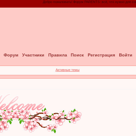
Добро пожаловать! Форум PARENTS- всё, что нужно для совре
Форум
Участники
Правила
Поиск
Регистрация
Войти
Активные темы