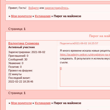
Привет, Гость!
Войдите
или
зарегистрируйтесь
.
»
Мои родители
»
Кулинария
»
Пирог на майонезе
Страница:
1
Пирог на ма
Валентина Серикова
Поделиться
2021-06-02 16:25:57
Активный участник
Я много времени искала новые рецепты
Зарегистрирован
: 2021-06-02
https://academy.oetker.ru/pirogi/pirog-na
Приглашений:
0
следовать. В результате я испекла вку
Сообщений:
30
съели.
Уважение:
0
Позитив:
0
0
Провел на форуме:
22 минуты
Последний визит:
2022-02-22 18:28:46
Страница:
1
»
Мои родители
»
Кулинария
»
Пирог на майонезе