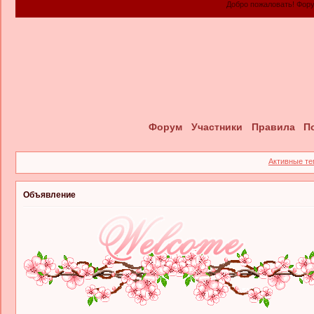
Добро пожаловать! Форум 
Форум
Участники
Правила
П
Активные т
Объявление